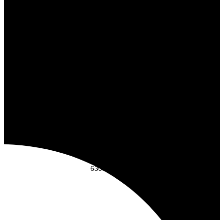
Пицца Грибная с курицей
630
₽