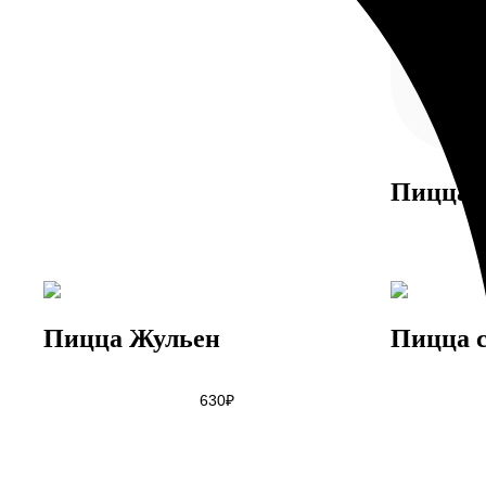
Пицца 
Пицца Жульен
Пицца с
630
₽