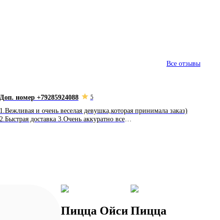
Все отзывы
Доп. номер +79285924088
5
1.Вежливая и очень веселая девушка,которая принимала заказ)
2.Быстрая доставка 3.Очень аккуратно все
упаковано,дополнительно поставили нарезку из огурцов и
помидоров (мелочь,а приятно)) и,самое главное, все очень
вкусно)))
Пицца Ойси
Пицца