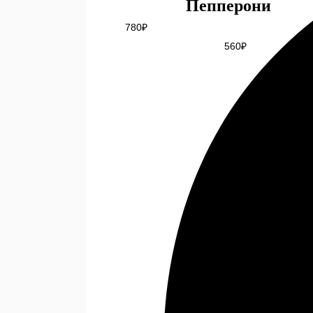
Пепперони
780
₽
560
₽