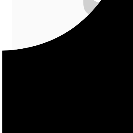
Ролл Филадельфия классик
550
₽