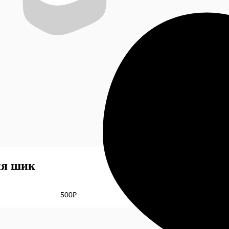
ия шик
500
₽